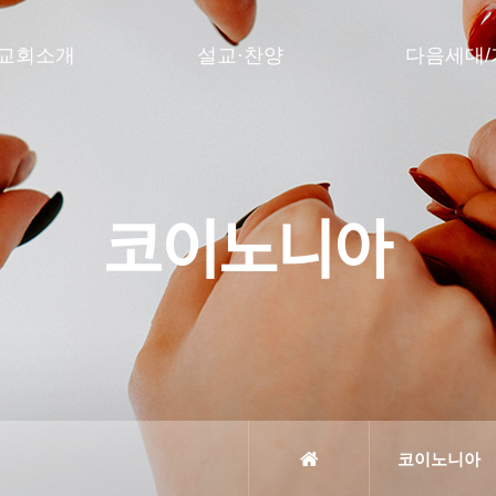
교회소개
설교·찬양
다음세대/
코이노니아
코이노니아