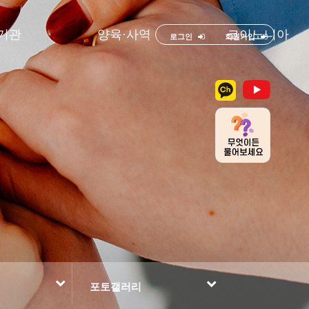
기관
양육·사역
코이노니아
로그인
회원가입
포토갤러리